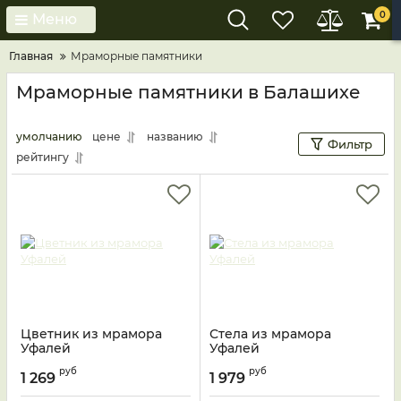
0
Меню
Главная
Мраморные памятники
Мраморные памятники в Балашихе
умолчанию
цене
названию
Фильтр
рейтингу
Цветник из мрамора
Стела из мрамора
Уфалей
Уфалей
руб
руб
1 269
1 979