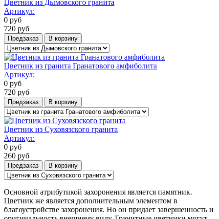
Цветник из Дымовского гранита
Артикул:
0
руб
720
руб
Предзаказ
В корзину
Цветник из гранита Гранатового амфиболита
Артикул:
0
руб
720
руб
Предзаказ
В корзину
Цветник из Суховязского гранита
Артикул:
0
руб
260
руб
Предзаказ
В корзину
Основной атрибутикой захоронения является памятник.
Цветник же является дополнительным элементом в
благоустройстве захоронения. Но он придает завершенность и
оригинальность внешнему виду. Гранитные цветники могут